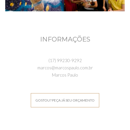
INFORMAÇÕES
(17) 99230-9292
marcos@marcospaulo.com.br
Marcos Paulo
GOSTOU? PEÇA JÁ SEU ORÇAMENTO